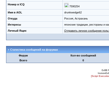
Номер в ICQ
7590254
Имя в AOL
drunkwedge62
Откуда
Россия, Астрахань
Интересы
японские традиции, рестораны и к
Личный Ящик
Отправить личное сообщение поль
Статистика сообщений на форумах
Форум
Кол-во сообщений
Всего
0
ExBB 
InvisionEx
[Script Executi