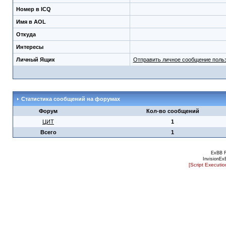
Номер в ICQ
Имя в AOL
Откуда
Интересы
Личный Ящик
Отправить личное сообщение поль
Статистика сообщений на форумах
Форум
Кол-во сообщений
ЦИТ
1
Всего
1
ExBB 
InvisionEx
[Script Executi