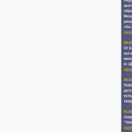
Педа
цент
обра
Межд
диза
«На
далее
29.0
От Б
как 
кине
ю «
далее
06.0
Побе
детс
куль
тра
01.0
Зак
"Зв
далее