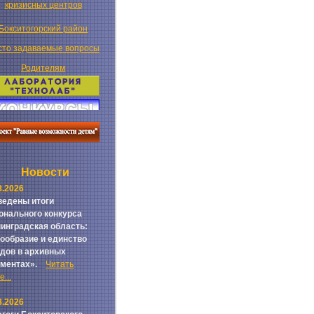
кризисных центров
Бокситогорский район
сто задаваемые вопросы
Родителям
Новости
8.2026
едены итоги
онального конкурса
инградская область:
ообразие и единство
дов в архивных
ументах».
Читать
...
8.2026