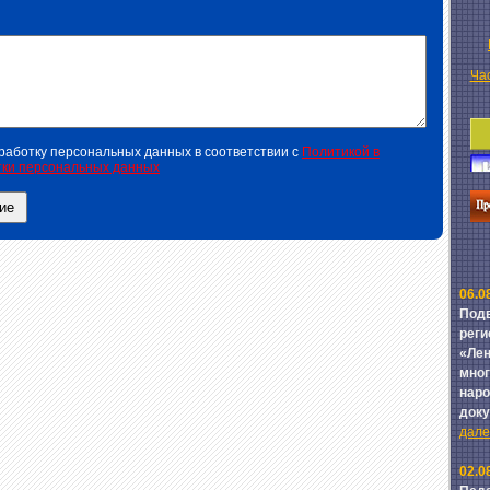
Ча
работку персональных данных в соответствии с
Политикой в
ки персональных данных
06.0
Подв
реги
«Лен
мног
наро
док
далее
02.0