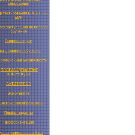
сбережений
р тестирования ВФСК ГТО -
БМР
ок поступления на целевое
обучение
О коронавирусе
истанционное обучение
рмационная безопасность
ПРОТИВОДЕЙСТВИЕ
КОРРУПЦИИ
АНТИТЕРРОР
Всё о гриппе
нка качества образования
Профстандарты
Профориентация
иная региональная база