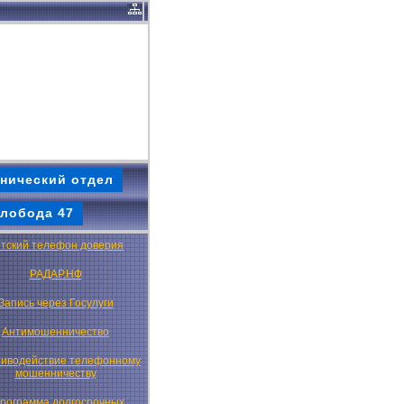
нический отдел
лобода 47
тский телефон доверия
РАДАР.НФ
Запись через Госулуги
Антимошенничество
иводействие телефонному
мошенничеству
рограмма долгосрочных