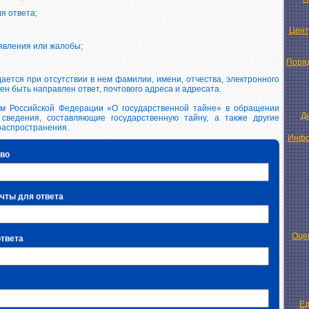
я ответа;
Цент
явления или жалобы;
Поряд
ается при отсутствии в нем фамилии, имени, отчества, электронного
ен быть направлен ответ, почтового адреса и адресата.
ом Российской Федерации «О государственной тайне» в обращении
Д
сведения, составляющие государственную тайну, а также другие
распространения.
Инфо
тво
чты для ответа
Оце
ответа
Ед