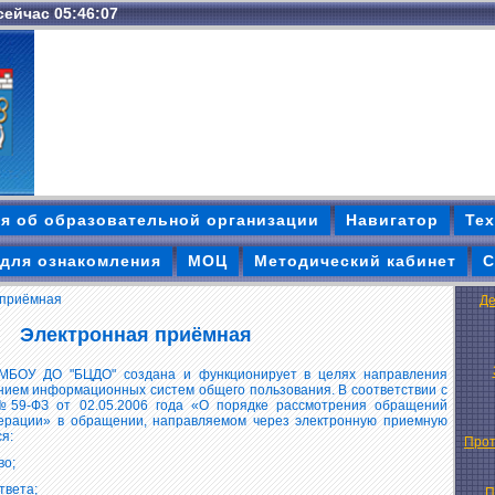
 сейчас 05:46:08
я об образовательной организации
Навигатор
Тех
для ознакомления
МОЦ
Методический кабинет
С
 приёмная
Де
Электронная приёмная
МБОУ ДО "БЦДО" создана и функционирует в целях направления
нием информационных систем общего пользования. В соответствии с
59-ФЗ от 02.05.2006 года «О порядке рассмотрения обращений
ерации» в обращении, направляемом через электронную приемную
я:
Прот
во;
твета;
П