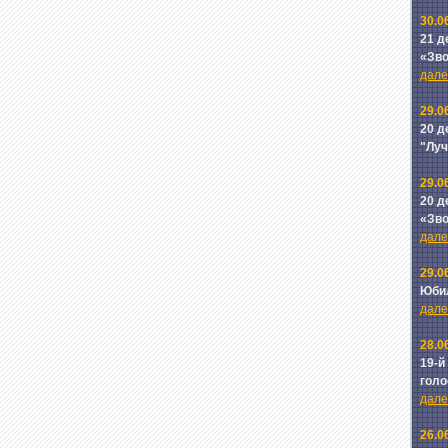
30.0
21 д
«Зв
далее
29.0
20 д
"Лу
29.0
20 д
«Зв
далее
29.0
Юби
далее
28.0
19-й
голо
далее
26.0