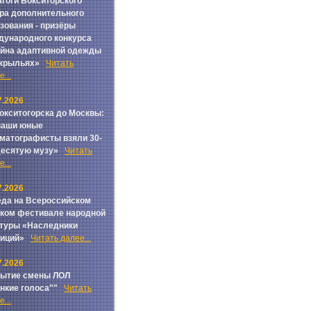
гоги Бокситорского
ра дополнительного
зования - призёры
ународного конкурса
йна адаптивной одежды
 крыльях»
Читать
...
7.2026
окситогорска до Москвы:
наши юные
матографисты взяли 30-
Десятую музу»
Читать
...
7.2026
да на Всероссийском
ком фестивале народной
туры «Наследники
диций»
Читать далее...
7.2026
рытие смены ЛОЛ
онкие голоса""
Читать
...