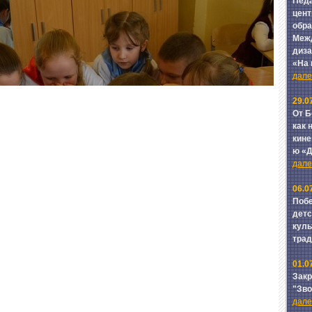
Педа
цент
обра
Межд
диза
«На
далее
29.0
От Б
как 
кине
ю «
далее
06.0
Побе
детс
куль
тра
01.0
Зак
"Зв
далее