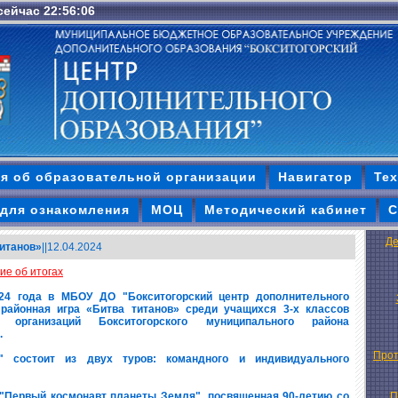
 сейчас 22:56:07
я об образовательной организации
Навигатор
Тех
для ознакомления
МОЦ
Методический кабинет
С
Де
титанов»
||12.04.2024
е об итогах
24 года в МБОУ ДО "Бокситогорский центр дополнительного
районная игра «Битва титанов» среди учащихся 3-х классов
х организаций Бокситогорского муниципального района
.
Прот
" состоит из двух туров: командного и индивидуального
 "Первый космонавт планеты Земля", посвященная 90-летию со
П