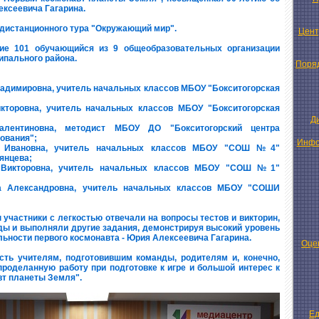
ксеевича Гагарина.
дистанционного тура "Окружающий мир".
Цент
тие 101 обучающийся из 9 общеобразовательных организации
ипального района.
Поряд
ладимировна, учитель начальных классов МБОУ "Бокситогорская
кторовна, учитель начальных классов МБОУ "Бокситогорская
Д
лентиновна, методист МБОУ ДО "Бокситогорский центра
ования";
Инфо
а Ивановна, учитель начальных классов МБОУ "СОШ №4"
мянцева;
а Викторовна, учитель начальных классов МБОУ "СОШ №1"
а Александровна, учитель начальных классов МБОУ "СОШИ
 участники с легкостью отвечали на вопросы тестов и викторин,
ды и выполняли другие задания, демонстрируя высокий уровень
льности первого космонавта - Юрия Алексеевича Гагарина.
Оце
ть учителям, подготовившим команды, родителям и, конечно,
проделанную работу при подготовке к игре и большой интерес к
вт планеты Земля".
Ед