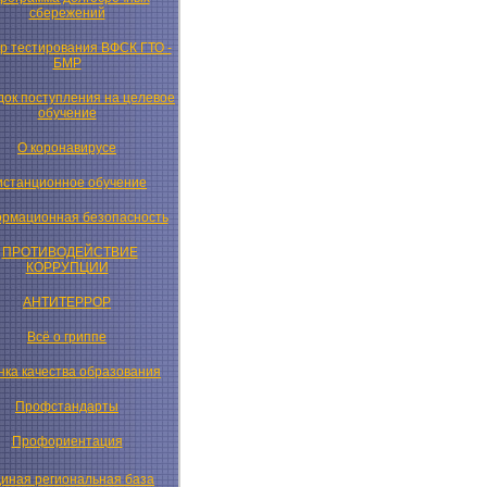
сбережений
р тестирования ВФСК ГТО -
БМР
ок поступления на целевое
обучение
О коронавирусе
истанционное обучение
рмационная безопасность
ПРОТИВОДЕЙСТВИЕ
КОРРУПЦИИ
АНТИТЕРРОР
Всё о гриппе
нка качества образования
Профстандарты
Профориентация
иная региональная база