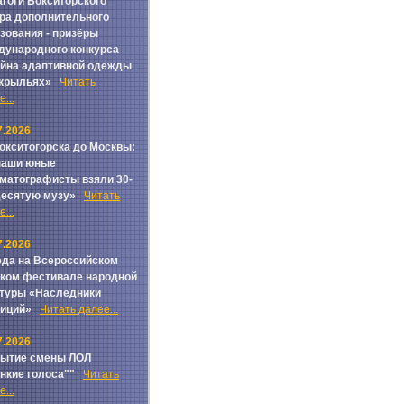
гоги Бокситорского
ра дополнительного
зования - призёры
ународного конкурса
йна адаптивной одежды
 крыльях»
Читать
...
7.2026
окситогорска до Москвы:
наши юные
матографисты взяли 30-
Десятую музу»
Читать
...
7.2026
да на Всероссийском
ком фестивале народной
туры «Наследники
диций»
Читать далее...
7.2026
рытие смены ЛОЛ
онкие голоса""
Читать
...