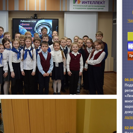
Ча
06.0
Подв
реги
«Лен
мног
наро
док
далее
02.0