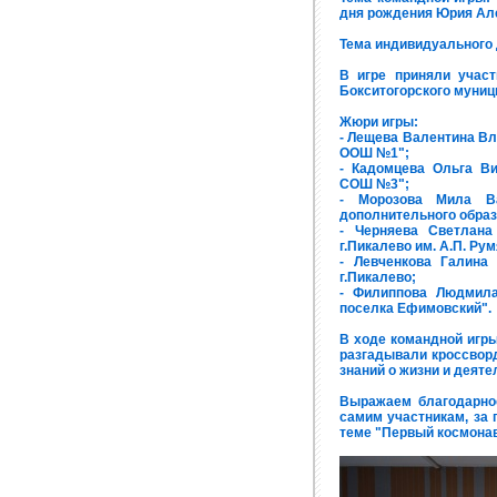
дня рождения Юрия Але
Тема индивидуального 
В игре приняли учас
Бокситогорского муниц
Жюри игры:
- Лещева Валентина В
ООШ №1";
- Кадомцева Ольга Ви
СОШ №3";
- Морозова Мила Ва
дополнительного образ
- Черняева Светлан
г.Пикалево им. А.П. Ру
- Левченкова Галин
г.Пикалево;
- Филиппова Людмил
поселка Ефимовский".
В ходе командной игры
разгадывали кроссвор
знаний о жизни и деяте
Выражаем благодарнос
самим участникам, за 
теме "Первый космона