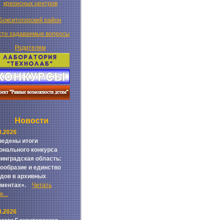
кризисных центров
Бокситогорский район
сто задаваемые вопросы
Родителям
Новости
8.2026
едены итоги
онального конкурса
инградская область:
ообразие и единство
дов в архивных
ументах».
Читать
...
8.2026