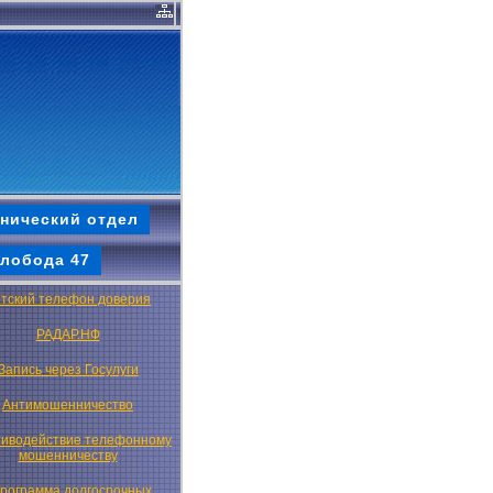
нический отдел
лобода 47
тский телефон доверия
РАДАР.НФ
Запись через Госулуги
Антимошенничество
иводействие телефонному
мошенничеству
рограмма долгосрочных