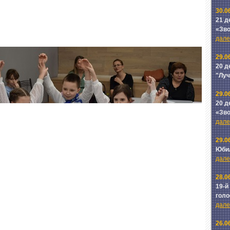
30.0
21 д
«Зв
далее
29.0
20 д
"Лу
29.0
20 д
«Зв
далее
29.0
Юби
далее
28.0
19-й
голо
далее
26.0