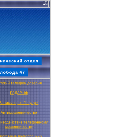
нический отдел
лобода 47
тский телефон доверия
РАДАР.НФ
Запись через Госулуги
Антимошенничество
иводействие телефонному
мошенничеству
рограмма долгосрочных