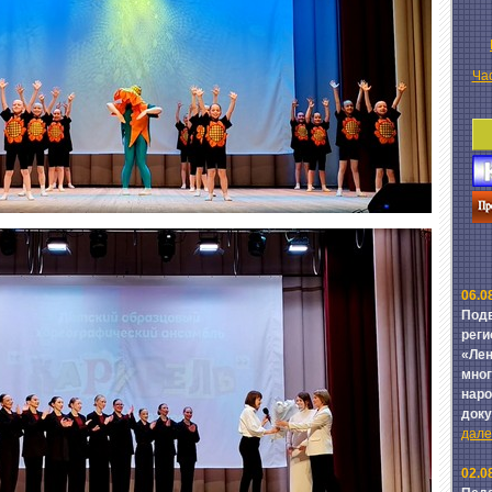
Ча
06.0
Подв
реги
«Лен
мног
наро
док
далее
02.0