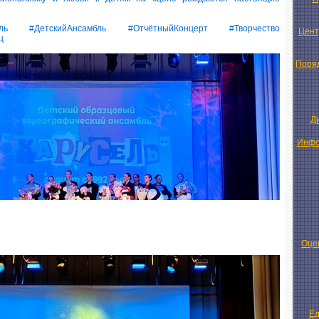
ль #ДетскийАнсамбль #ОтчётныйКонцерт #Творчество
Цент
ц
Поряд
Д
Инфо
Оце
Ед