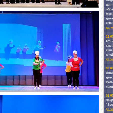
Педа
цент
обра
Межд
диза
«На
далее
29.0
От Б
как 
кине
ю «
далее
06.0
Побе
детс
куль
тра
01.0
Зак
"Зв
далее