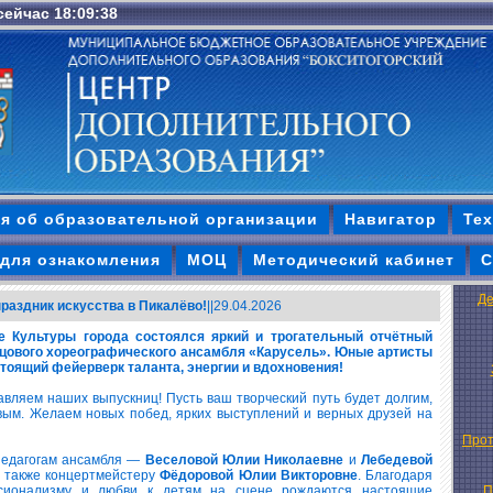
 сейчас 18:09:40
я об образовательной организации
Навигатор
Тех
для ознакомления
МОЦ
Методический кабинет
С
Де
праздник искусства в Пикалёво!
||29.04.2026
е Культуры города состоялся яркий и трогательный отчётный
зцового хореографического ансамбля «Карусель». Юные артисты
тоящий фейерверк таланта, энергии и вдохновения!
вляем наших выпускниц! Пусть ваш творческий путь будет долгим,
ым. Желаем новых побед, ярких выступлений и верных друзей на
Прот
педагогам ансамбля —
Веселовой Юлии Николаевне
и
Лебедевой
а также концертмейстеру
Фёдоровой Юлии Викторовне
. Благодаря
ссионализму и любви к детям на сцене рождаются настоящие
П