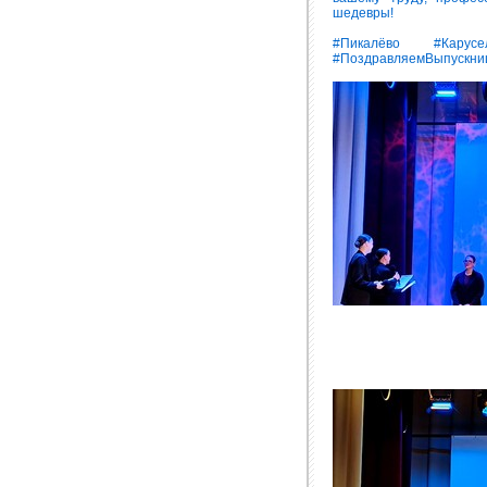
шедевры!
#Пикалёво #Карусе
#ПоздравляемВыпускни