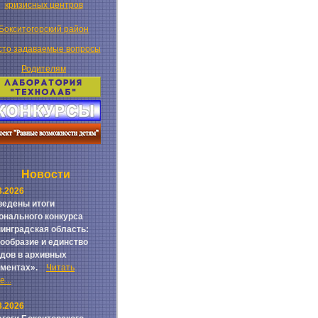
кризисных центров
Бокситогорский район
сто задаваемые вопросы
Родителям
Новости
8.2026
едены итоги
онального конкурса
инградская область:
ообразие и единство
дов в архивных
ументах».
Читать
...
8.2026