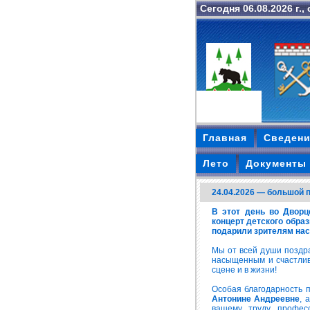
Сегодня 06.08.2026 г.,
Главная
Сведени
Лето
Документы 
24.04.2026 — большой 
В этот день во Дворц
концерт детского обра
подарили зрителям нас
Мы от всей души поздра
насыщенным и счастлив
сцене и в жизни!
Особая благодарность 
Антонине Андреевне
, 
вашему труду, профе