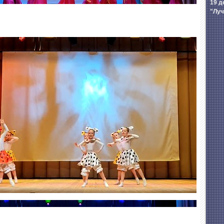
19 д
"Лу