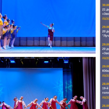
30.0
21 д
«Зв
далее
29.0
20 д
"Лу
29.0
20 д
«Зв
далее
29.0
Юби
далее
28.0
19-й
голо
далее
26.0