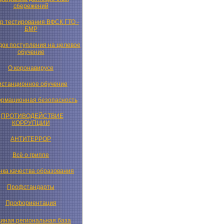
сбережений
р тестирования ВФСК ГТО -
БМР
ок поступления на целевое
обучение
О коронавирусе
истанционное обучение
рмационная безопасность
ПРОТИВОДЕЙСТВИЕ
КОРРУПЦИИ
АНТИТЕРРОР
Всё о гриппе
нка качества образования
Профстандарты
Профориентация
иная региональная база