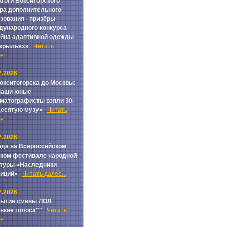
гоги Бокситорского
ра дополнительного
зования - призёры
ународного конкурса
йна адаптивной одежды
 крыльях»
Читать
...
7.2026
окситогорска до Москвы:
наши юные
матографисты взяли 30-
Десятую музу»
Читать
...
7.2026
да на Всероссийском
ком фестивале народной
туры «Наследники
диций»
Читать далее...
7.2026
рытие смены ЛОЛ
онкие голоса""
Читать
...