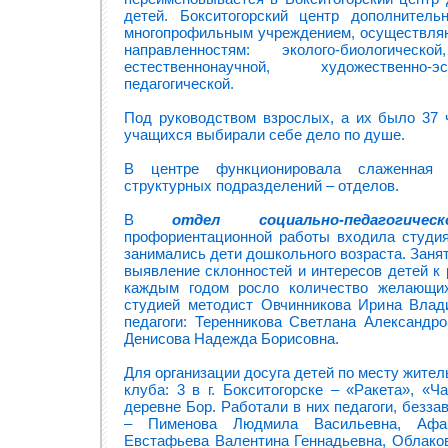
детей. Бокситогорский центр дополнитель
многопрофильным учреждением, осуществля
направленностям: эколого-биологической
естественнонаучной, художественно-э
педагогической.
Под руководством взрослых, а их было 37 
учащихся выбирали себе дело по душе.
В центре функционировала слаженная 
структурных подразделений – отделов.
В
отдел социально-педагогическ
профориентационной работы входила студия 
занимались дети дошкольного возраста. Заня
выявление склонностей и интересов детей к
каждым годом росло количество желающих
студией методист Овчинникова Ирина Влад
педагоги: Теренникова Светлана Александр
Денисова Надежда Борисовна.
Для организации досуга детей по месту жите
клуба: 3 в г. Бокситогорске – «Ракета», «Ч
деревне Бор. Работали в них педагоги, безз
– Пименова Людмила Васильевна, Афан
Евстафьева Валентина Геннадьевна, Облако